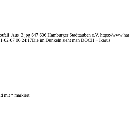
otfall_Aus_3.jpg
647
636
Hamburger Stadttauben e.V.
https://www.ha
1-02-07 06:24:17
Die im Dunkeln sieht man DOCH – Ikarus
nd mit
*
markiert