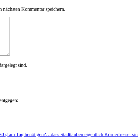
n nächsten Kommentar speichern.
dargelegt sind.
entgegen:
…dass Stadttauben eigentlich Körnerfresser s