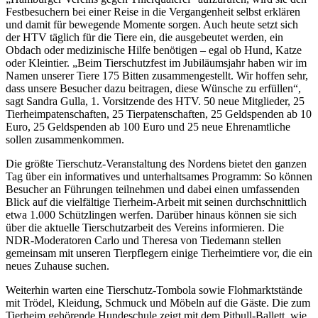
Festbesuchern bei einer Reise in die Vergangenheit selbst erklären
und damit für bewegende Momente sorgen. Auch heute setzt sich
der HTV täglich für die Tiere ein, die ausgebeutet werden, ein
Obdach oder medizinische Hilfe benötigen – egal ob Hund, Katze
oder Kleintier. „Beim Tierschutzfest im Jubiläumsjahr haben wir im
Namen unserer Tiere 175 Bitten zusammengestellt. Wir hoffen sehr,
dass unsere Besucher dazu beitragen, diese Wünsche zu erfüllen“,
sagt Sandra Gulla, 1. Vorsitzende des HTV. 50 neue Mitglieder, 25
Tierheimpatenschaften, 25 Tierpatenschaften, 25 Geldspenden ab 10
Euro, 25 Geldspenden ab 100 Euro und 25 neue Ehrenamtliche
sollen zusammenkommen.
Die größte Tierschutz-Veranstaltung des Nordens bietet den ganzen
Tag über ein informatives und unterhaltsames Programm: So können
Besucher an Führungen teilnehmen und dabei einen umfassenden
Blick auf die vielfältige Tierheim-Arbeit mit seinen durchschnittlich
etwa 1.000 Schützlingen werfen. Darüber hinaus können sie sich
über die aktuelle Tierschutzarbeit des Vereins informieren. Die
NDR-Moderatoren Carlo und Theresa von Tiedemann stellen
gemeinsam mit unseren Tierpflegern einige Tierheimtiere vor, die ein
neues Zuhause suchen.
Weiterhin warten eine Tierschutz-Tombola sowie Flohmarktstände
mit Trödel, Kleidung, Schmuck und Möbeln auf die Gäste. Die zum
Tierheim gehörende Hundeschule zeigt mit dem Pitbull-Ballett, wie