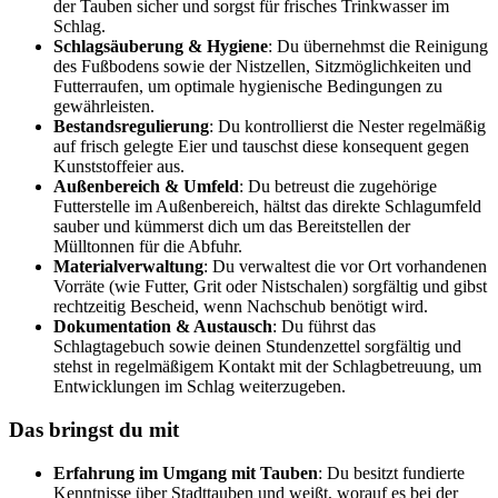
der Tauben sicher und sorgst für frisches Trinkwasser im
Schlag
.
Schlagsäuberung & Hygiene
: Du übernehmst die Reinigung
des Fußbodens sowie der Nistzellen, Sitzmöglichkeiten und
Futterraufen, um optimale hygienische Bedingungen zu
gewährleisten
.
Bestandsregulierung
: Du kontrollierst die Nester regelmäßig
auf frisch gelegte Eier und tauschst diese konsequent gegen
Kunststoffeier aus
.
Außenbereich & Umfeld
: Du betreust die zugehörige
Futterstelle im Außenbereich, hältst das direkte Schlagumfeld
sauber und kümmerst dich um das Bereitstellen der
Mülltonnen für die Abfuhr
.
Materialverwaltung
: Du verwaltest die vor Ort vorhandenen
Vorräte (wie Futter, Grit oder Nistschalen) sorgfältig und gibst
rechtzeitig Bescheid, wenn Nachschub benötigt wird.
Dokumentation & Austausch
: Du führst das
Schlagtagebuch sowie deinen Stundenzettel sorgfältig und
stehst in regelmäßigem Kontakt mit der Schlagbetreuung, um
Entwicklungen im Schlag weiterzugeben
.
Das bringst du mit
Erfahrung im Umgang mit Tauben
: Du besitzt fundierte
Kenntnisse über Stadttauben und weißt, worauf es bei der